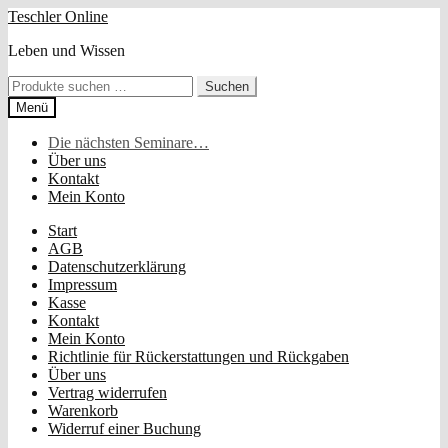
Zur
Zum
Teschler Online
Navigation
Inhalt
Leben und Wissen
springen
springen
Suchen
Suchen
nach:
Menü
Die nächsten Seminare…
Über uns
Kontakt
Mein Konto
Start
AGB
Datenschutzerklärung
Impressum
Kasse
Kontakt
Mein Konto
Richtlinie für Rückerstattungen und Rückgaben
Über uns
Vertrag widerrufen
Warenkorb
Widerruf einer Buchung