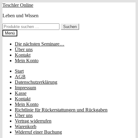
Zur
Zum
Teschler Online
Navigation
Inhalt
Leben und Wissen
springen
springen
Suchen
Suchen
nach:
Menü
Die nächsten Seminare…
Über uns
Kontakt
Mein Konto
Start
AGB
Datenschutzerklärung
Impressum
Kasse
Kontakt
Mein Konto
Richtlinie für Rückerstattungen und Rückgaben
Über uns
Vertrag widerrufen
Warenkorb
Widerruf einer Buchung