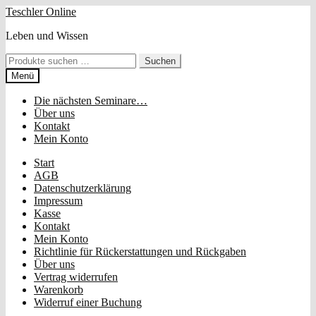
Zur
Zum
Teschler Online
Navigation
Inhalt
Leben und Wissen
springen
springen
Suchen
Suchen
nach:
Menü
Die nächsten Seminare…
Über uns
Kontakt
Mein Konto
Start
AGB
Datenschutzerklärung
Impressum
Kasse
Kontakt
Mein Konto
Richtlinie für Rückerstattungen und Rückgaben
Über uns
Vertrag widerrufen
Warenkorb
Widerruf einer Buchung