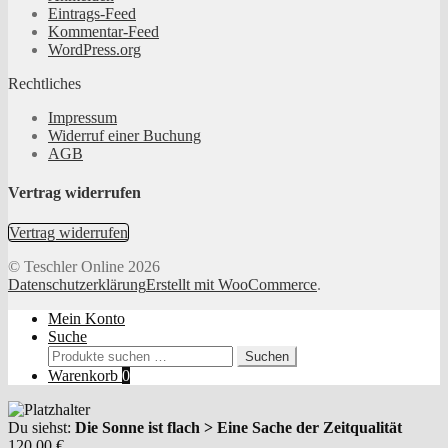
Eintrags-Feed
Kommentar-Feed
WordPress.org
Rechtliches
Impressum
Widerruf einer Buchung
AGB
Vertrag widerrufen
Vertrag widerrufen
© Teschler Online 2026
Datenschutzerklärung
Erstellt mit WooCommerce
.
Mein Konto
Suche
Suchen
Suchen
nach:
Warenkorb
0
Du siehst:
Die Sonne ist flach > Eine Sache der Zeitqualität
120,00
€