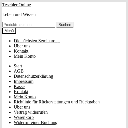
Zur
Zum
Teschler Online
Navigation
Inhalt
Leben und Wissen
springen
springen
Suchen
Suchen
nach:
Menü
Die nächsten Seminare…
Über uns
Kontakt
Mein Konto
Start
AGB
Datenschutzerklärung
Impressum
Kasse
Kontakt
Mein Konto
Richtlinie für Rückerstattungen und Rückgaben
Über uns
Vertrag widerrufen
Warenkorb
Widerruf einer Buchung