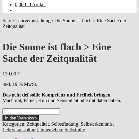
0,00
€
0 Artikel
Start
/
Lehrveranstaltung
/
Die Sonne ist flach > Eine Sache der
Zeitqualität
Die Sonne ist flach > Eine
Sache der Zeitqualität
120,00
€
inkl. 19 % MwSt.
Das geht tief sollte Kompetenz und Freiheit bringen.
Mach mit, Papier, Kuli und Sensibilität bitte mit dabei haben.
Die
Sonne
In den Warenkorb
ist
Kategorien:
Zeitqualität
,
Selbstfindung
,
Selbsterkenntnis
,
flach
Lehrveranstaltung
,
Innenleben
,
Selbsthilfe
>
Eine