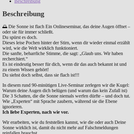
Beschreibung
Sache
der
Beschreibung
Zeitqualität
Menge
🌅 Die Sonne ist flach Ein Onlineseminar, das deine Augen öffnet –
oder sie für immer schließt.
Du spürst es doch.
Dieses leise Pochen hinter der Stirn, wenn dir wieder einmal erzählt
wird, wie die Welt wirklich funktioniert.
Die sanfte, beharrliche Stimme, die sagt: „Glaub uns. Wir haben
recherchiert.“
Es ist eindeutig besser für dich, wenn dir das auch bekannt ist und
zu einem Wissen gehört!
Du siehst doch selbst, dass sie flach ist!!!
In diesem rund 90-minütigen Live-Seminar zerlegen wir die Kugel:
Warum deine Augen dich belügen (und warum das kein Zufall ist)
Die 3 Schatten, die die Sonne niemals werfen dürfte – und doch tut.
Wie „Experten“ mit Sprache zaubern, während sie die Ebene
ignorieren.
Ich liebe Experten, nach wie vor.
Wir erarbeiten, wie du feststellen kannst, wie die oder auch Deine
Sonne wirklich ist, damit du nicht mehr auf Falschmeldungen
reinfallen brauchst.